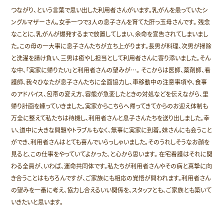
つながり、という言葉で思い出した利用者さんがいます。乳がんを患っていたシ
ングルマザーさん。女手一つで3人の息子さんを育てた肝っ玉母さんです。 残念
なことに、乳がんが爆発するまで放置してしまい、余命を宣告されてしまいまし
た。この母の一大事に息子さんたちが立ち上がります。長男が料理、次男が掃除
と洗濯を請け負い、三男は癒やし担当として利用者さんに寄り添いました。そん
な中、「実家に帰りたい」と利用者さんの望みが…。 そこからは医師、薬剤師、看
護師、我々ひなたが息子さんたちに全面協力し、車移動中の注意事項や、食事
のアドバイス、包帯の変え方、容態が急変したときの対処などを伝えながら、里
帰り計画を練っていきました。実家からこちらへ帰ってきてからのお迎え体制も
万全に整えて私たちは待機し、利用者さんと息子さんたちを送り出しました。幸
い、道中に大きな問題やトラブルもなく、無事に実家に到着。妹さんにも会うこと
ができ、利用者さんはとても喜んでいらっしゃいました。そのうれしそうなお顔を
見ると、この仕事をやっていてよかった、と心から思います。 在宅看護はそれに関
わる全員が、いわば、運命共同体です。私たちが利用者さんやその病と真摯に向
き合うことはもちろんですが、ご家族にも相応の覚悟が問われます。利用者さん
の望みを一番に考え、協力し合えるいい関係を、スタッフとも、ご家族とも築いて
いきたいと思います。