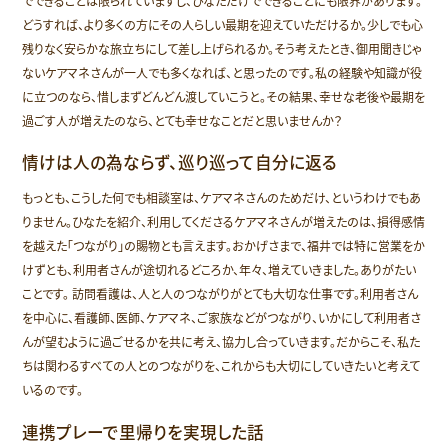
でできることは限られていますし、ひなただけでできることにも限界があります。
どうすれば、より多くの方にその人らしい最期を迎えていただけるか。少しでも心
残りなく安らかな旅立ちにして差し上げられるか。そう考えたとき、御用聞きじゃ
ないケアマネさんが一人でも多くなれば、と思ったのです。私の経験や知識が役
に立つのなら、惜しまずどんどん渡していこうと。その結果、幸せな老後や最期を
過ごす人が増えたのなら、とても幸せなことだと思いませんか？
情けは人の為ならず、巡り巡って自分に返る
もっとも、こうした何でも相談室は、ケアマネさんのためだけ、というわけでもあ
りません。ひなたを紹介、利用してくださるケアマネさんが増えたのは、損得感情
を越えた「つながり」の賜物とも言えます。おかげさまで、福井では特に営業をか
けずとも、利用者さんが途切れるどころか、年々、増えていきました。ありがたい
ことです。 訪問看護は、人と人のつながりがとても大切な仕事です。利用者さん
を中心に、看護師、医師、ケアマネ、ご家族などがつながり、いかにして利用者さ
んが望むように過ごせるかを共に考え、協力し合っていきます。だからこそ、私た
ちは関わるすべての人とのつながりを、これからも大切にしていきたいと考えて
いるのです。
連携プレーで里帰りを実現した話