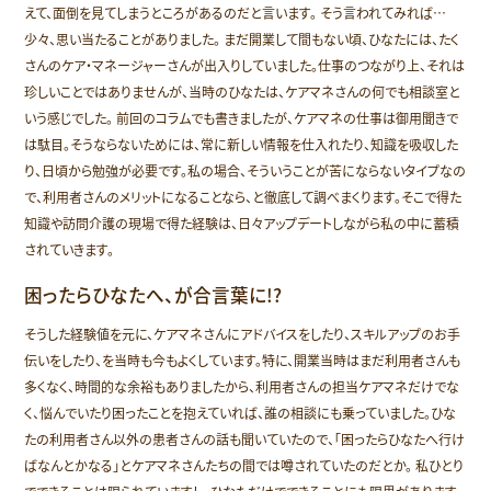
えて、面倒を見てしまうところがあるのだと言います。 そう言われてみれば…
少々、思い当たることがありました。 まだ開業して間もない頃、ひなたには、たく
さんのケア・マネージャーさんが出入りしていました。仕事のつながり上、それは
珍しいことではありませんが、当時のひなたは、ケアマネさんの何でも相談室と
いう感じでした。 前回のコラムでも書きましたが、ケアマネの仕事は御用聞きで
は駄目。そうならないためには、常に新しい情報を仕入れたり、知識を吸収した
り、日頃から勉強が必要です。私の場合、そういうことが苦にならないタイプなの
で、利用者さんのメリットになることなら、と徹底して調べまくります。そこで得た
知識や訪問介護の現場で得た経験は、日々アップデートしながら私の中に蓄積
されていきます。
困ったらひなたへ、が合言葉に!?
そうした経験値を元に、ケアマネさんにアドバイスをしたり、スキルアップのお手
伝いをしたり、を当時も今もよくしています。特に、開業当時はまだ利用者さんも
多くなく、時間的な余裕もありましたから、利用者さんの担当ケアマネだけでな
く、悩んでいたり困ったことを抱えていれば、誰の相談にも乗っていました。ひな
たの利用者さん以外の患者さんの話も聞いていたので、「困ったらひなたへ行け
ばなんとかなる」とケアマネさんたちの間では噂されていたのだとか。 私ひとり