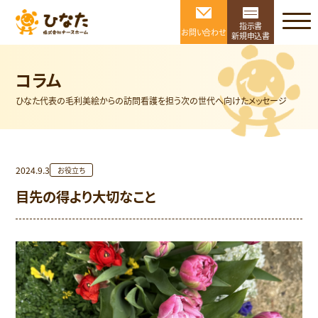
指示書
お問い合わせ
新規申込書
コラム
ひなた代表の毛利美絵からの訪問看護を担う次の世代へ向けたメッセージ
2024.9.3
お役立ち
目先の得より大切なこと